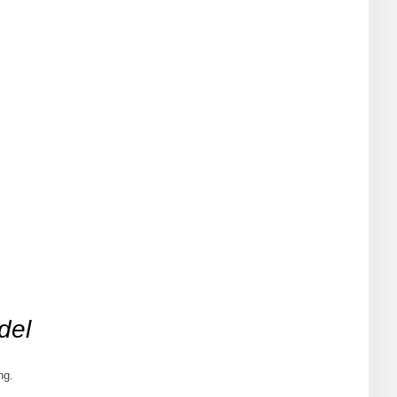
del
ng.