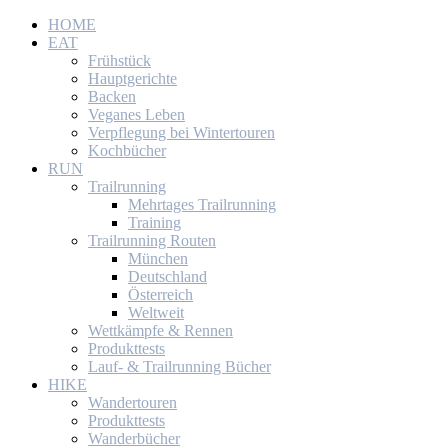
HOME
EAT
Frühstück
Hauptgerichte
Backen
Veganes Leben
Verpflegung bei Wintertouren
Kochbücher
RUN
Trailrunning
Mehrtages Trailrunning
Training
Trailrunning Routen
München
Deutschland
Österreich
Weltweit
Wettkämpfe & Rennen
Produkttests
Lauf- & Trailrunning Bücher
HIKE
Wandertouren
Produkttests
Wanderbücher