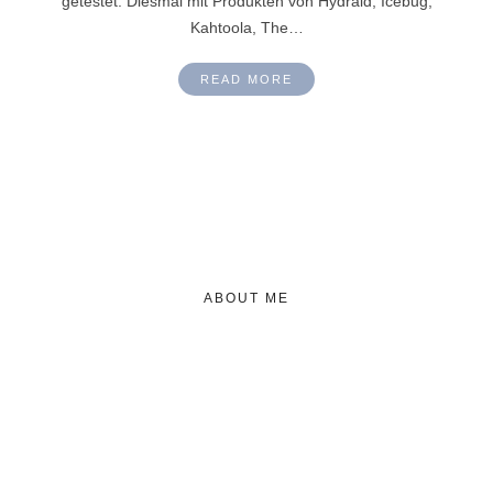
getestet. Diesmal mit Produkten von Hydraid, Icebug,
Kahtoola, The…
READ MORE
ABOUT ME