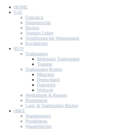
HOME
EAT
Frühstück
Hauptgerichte
Backen
Veganes Leben
Verpflegung bei Wintertouren
Kochbücher
RUN
Trailrunning
Mehrtages Trailrunning
Training
Trailrunning Routen
München
Deutschland
Österreich
Weltweit
Wettkämpfe & Rennen
Produkttests
Lauf- & Trailrunning Bücher
HIKE
Wandertouren
Produkttests
Wanderbücher