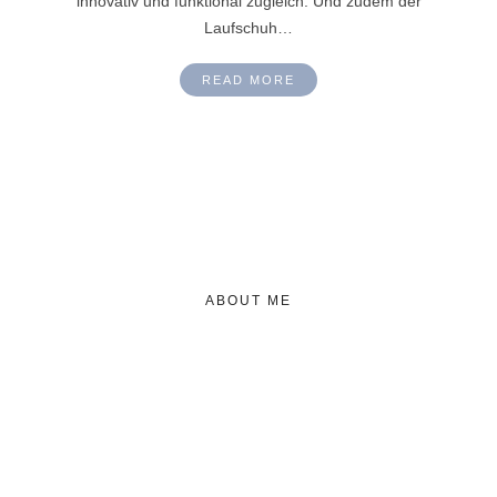
innovativ und funktional zugleich. Und zudem der
Laufschuh…
READ MORE
ABOUT ME