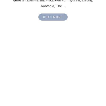
getestet. Diesmal mit Produkten von Hydraid, Icebug,
Kahtoola, The…
READ MORE