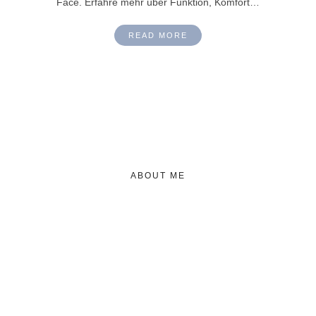
Face. Erfahre mehr über Funktion, Komfort…
READ MORE
ABOUT ME