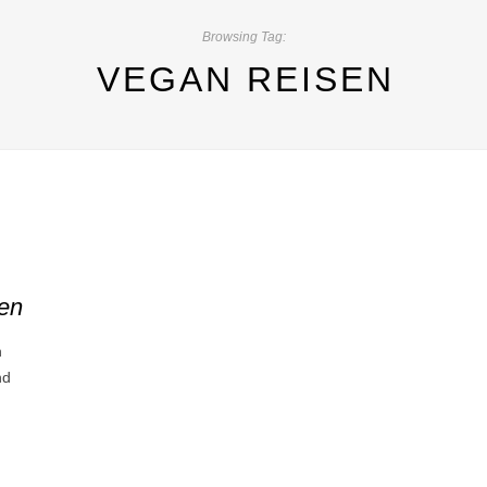
Browsing Tag:
VEGAN REISEN
en
n
nd