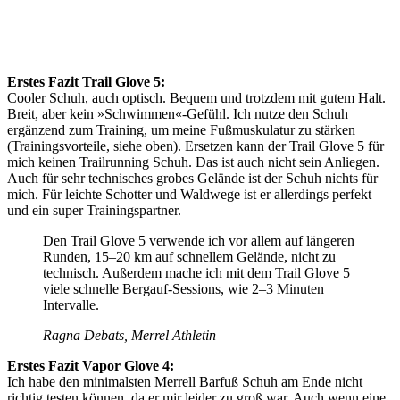
Erstes
Fazit Trail Glove 5:
Cooler Schuh, auch optisch. Bequem und trotzdem mit gutem Halt.
Breit, aber kein »Schwimmen«-Gefühl. Ich nutze den Schuh
ergänzend zum Training, um meine Fußmuskulatur zu stärken
(Trainingsvorteile, siehe oben). Ersetzen kann der Trail Glove 5 für
mich keinen Trailrunning Schuh. Das ist auch nicht sein Anliegen.
Auch für sehr technisches grobes Gelände ist der Schuh nichts für
mich. Für leichte Schotter und Waldwege ist er allerdings perfekt
und ein super Trainingspartner.
Den Trail Glove 5 verwende ich vor allem auf längeren
Runden, 15–20 km auf schnellem Gelände, nicht zu
technisch. Außerdem mache ich mit dem Trail Glove 5
viele schnelle Bergauf-Sessions, wie 2–3 Minuten
Intervalle.
Ragna Debats, Merrel Athletin
Erstes Fazit Vapor Glove 4:
Ich habe den minimalsten Merrell Barfuß Schuh am Ende nicht
richtig testen können, da er mir leider zu groß war. Auch wenn eine