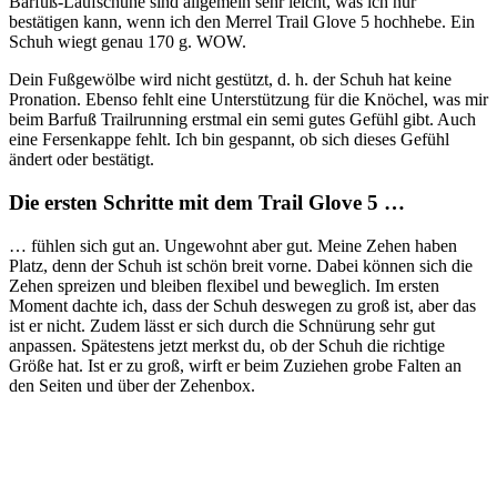
Barfuß-Laufschuhe sind allgemein sehr leicht, was ich nur
bestätigen kann, wenn ich den Merrel Trail Glove 5 hochhebe. Ein
Schuh wiegt genau 170 g. WOW.
Dein Fußgewölbe wird nicht gestützt, d. h. der Schuh hat keine
Pronation. Ebenso fehlt eine Unterstützung für die Knöchel, was mir
beim Barfuß Trailrunning erstmal ein semi gutes Gefühl gibt. Auch
eine Fersenkappe fehlt. Ich bin gespannt, ob sich dieses Gefühl
ändert oder bestätigt.
Die ersten Schritte mit dem Trail Glove 5 …
… fühlen sich gut an. Ungewohnt aber gut. Meine Zehen haben
Platz, denn der Schuh ist schön breit vorne. Dabei können sich die
Zehen spreizen und bleiben flexibel und beweglich. Im ersten
Moment dachte ich, dass der Schuh deswegen zu groß ist, aber das
ist er nicht. Zudem lässt er sich durch die Schnürung sehr gut
anpassen. Spätestens jetzt merkst du, ob der Schuh die richtige
Größe hat. Ist er zu groß, wirft er beim Zuziehen grobe Falten an
den Seiten und über der Zehenbox.