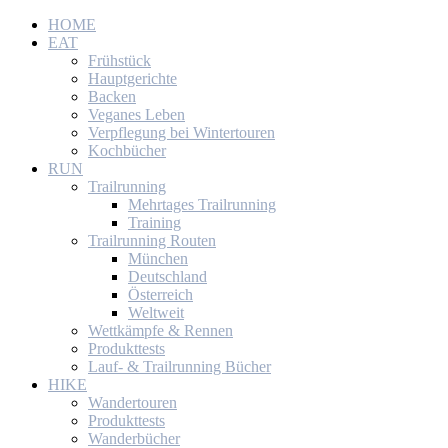
HOME
EAT
Frühstück
Hauptgerichte
Backen
Veganes Leben
Verpflegung bei Wintertouren
Kochbücher
RUN
Trailrunning
Mehrtages Trailrunning
Training
Trailrunning Routen
München
Deutschland
Österreich
Weltweit
Wettkämpfe & Rennen
Produkttests
Lauf- & Trailrunning Bücher
HIKE
Wandertouren
Produkttests
Wanderbücher