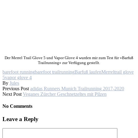
Der Merrel Trail Glove 5 und Vapor Glove 4 wurden mir zum Test für »Barfuß
Trailrunning« zur Verfügung gestellt.
barefoot running
barefoot trailrunning
Barfuß laufen
Merrel
trail glove
5
vapor glove 4
By
Jules
Previous Post
adidas Runners Munich Trailrunning 2017-2020
Next Post
Veganes Zürcher Geschnetzeltes mit Pilzen
No Comments
Leave a Reply