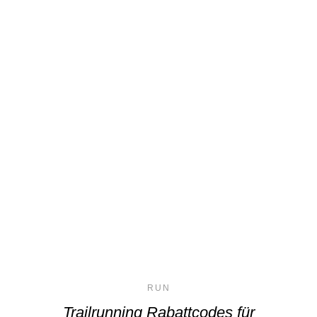
RUN
Trailrunning Rabattcodes für