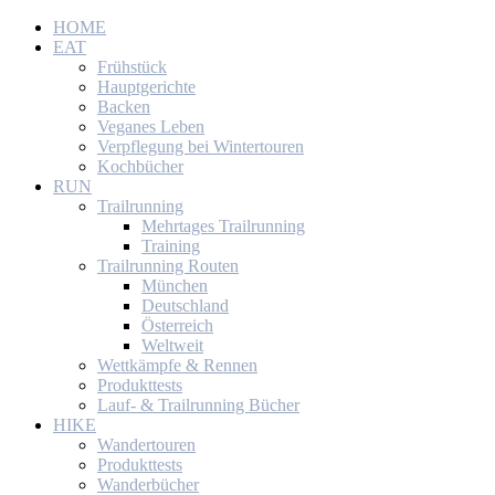
HOME
EAT
Frühstück
Hauptgerichte
Backen
Veganes Leben
Verpflegung bei Wintertouren
Kochbücher
RUN
Trailrunning
Mehrtages Trailrunning
Training
Trailrunning Routen
München
Deutschland
Österreich
Weltweit
Wettkämpfe & Rennen
Produkttests
Lauf- & Trailrunning Bücher
HIKE
Wandertouren
Produkttests
Wanderbücher