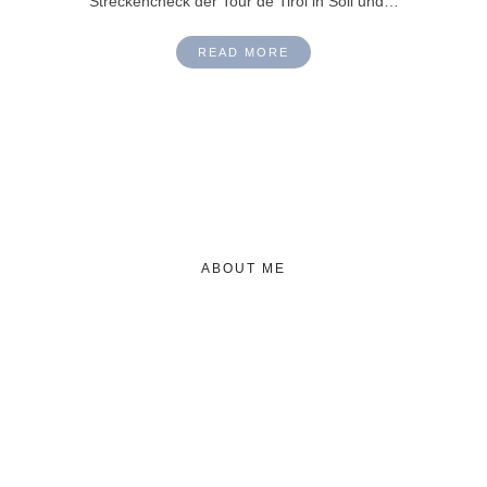
Streckencheck der Tour de Tirol in Söll und…
READ MORE
ABOUT ME