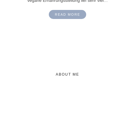
vegane Ernährungsstellung lief sehr viel…
READ MORE
ABOUT ME