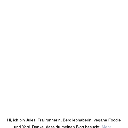
Hi, ich bin Jules. Trailrunnerin, Bergliebhaberin, vegane Foodie
und Yogi. Danke, dass du meinen Blog besucht.
Mehr...