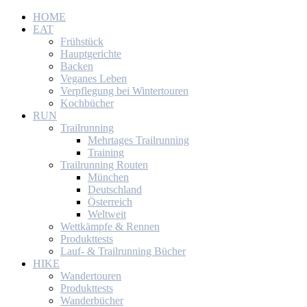
HOME
EAT
Frühstück
Hauptgerichte
Backen
Veganes Leben
Verpflegung bei Wintertouren
Kochbücher
RUN
Trailrunning
Mehrtages Trailrunning
Training
Trailrunning Routen
München
Deutschland
Österreich
Weltweit
Wettkämpfe & Rennen
Produkttests
Lauf- & Trailrunning Bücher
HIKE
Wandertouren
Produkttests
Wanderbücher