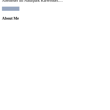
Abenteuer im Naturpark Karwendel.…
Read More
About Me