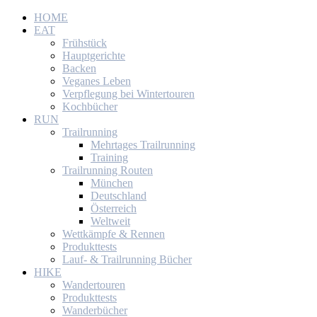
HOME
EAT
Frühstück
Hauptgerichte
Backen
Veganes Leben
Verpflegung bei Wintertouren
Kochbücher
RUN
Trailrunning
Mehrtages Trailrunning
Training
Trailrunning Routen
München
Deutschland
Österreich
Weltweit
Wettkämpfe & Rennen
Produkttests
Lauf- & Trailrunning Bücher
HIKE
Wandertouren
Produkttests
Wanderbücher