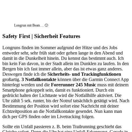
Longrun mit Beats… 🙂
Safety First | Sicherheit Features
Longruns finden im Sommer aufgrund der Hitze und des Jobs
entweder sehr, sehr früh statt oder gehen lange in den Abend und
damit in die Dunkelheit hinein. Du kennst das bestimmt auch. Ich
bin kein Fan davon, in der Stadt allein im Dunklen zu laufen. In den
Bergen bin ich fast immer allein, aber das ist etwas ganz anderes.
Deswegen finde ich die
Sicherheits- und Trackingfunktionen
großartig.
3 Notfallkontakte
können über die Garmin Connect App
hinterlegt werden und die
Forerunner 245 Music
muss mit deinem
Smartphone gekoppelt sein, damit es funktioniert. Durch ein
gedrückt halten der Lichttaste wird die Notfallhilfe aktiviert. Die
Uhr zählt 5 sek. runter, bis der Notruf tatsächlich getätigt wird. Nach
Bestimmung der Position wird sofort eine Nachricht mit deiner
Echtzeitposition an die Notfallkontakte gesendet. Nun kann man
dich per GPS finden oder im Livetracking folgen.
Sollte ein Unfall passieren z. B. beim Trailrunning geschieht das
Gleiche sofort. Denn die Uhr hat eine Unfall-Erkennung. Gerade in