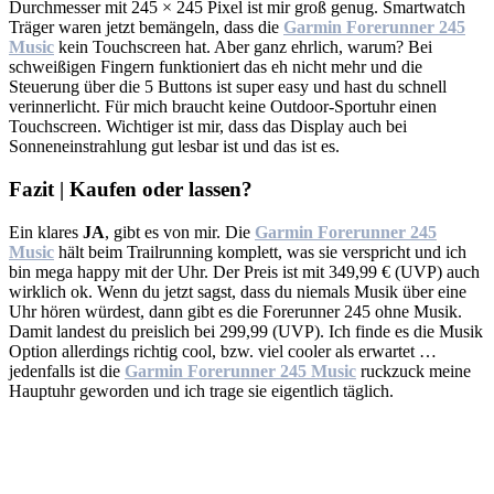
Durchmesser mit 245 × 245 Pixel ist mir groß genug. Smartwatch
Träger waren jetzt bemängeln, dass die
Garmin Forerunner 245
Music
kein Touchscreen hat. Aber ganz ehrlich, warum? Bei
schweißigen Fingern funktioniert das eh nicht mehr und die
Steuerung über die 5 Buttons ist super easy und hast du schnell
verinnerlicht. Für mich braucht keine Outdoor-Sportuhr einen
Touchscreen. Wichtiger ist mir, dass das Display auch bei
Sonneneinstrahlung gut lesbar ist und das ist es.
Fazit | Kaufen
oder
lassen
?
Ein klares
JA
, gibt es von mir. Die
Garmin Forerunner 245
Music
hält beim Trailrunning komplett, was sie verspricht und ich
bin mega happy mit der Uhr. Der Preis ist mit 349,99 € (UVP) auch
wirklich ok. Wenn du jetzt sagst, dass du niemals Musik über eine
Uhr hören würdest, dann gibt es die Forerunner 245 ohne Musik.
Damit landest du preislich bei 299,99 (UVP). Ich finde es die Musik
Option allerdings richtig cool, bzw. viel cooler als erwartet …
jedenfalls ist die
Garmin Forerunner 245 Music
ruckzuck meine
Hauptuhr geworden und ich trage sie eigentlich täglich.