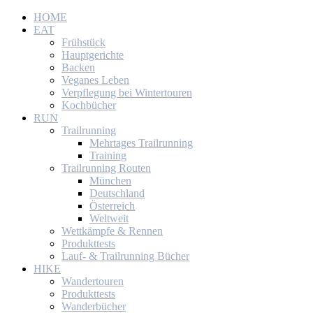
HOME
EAT
Frühstück
Hauptgerichte
Backen
Veganes Leben
Verpflegung bei Wintertouren
Kochbücher
RUN
Trailrunning
Mehrtages Trailrunning
Training
Trailrunning Routen
München
Deutschland
Österreich
Weltweit
Wettkämpfe & Rennen
Produkttests
Lauf- & Trailrunning Bücher
HIKE
Wandertouren
Produkttests
Wanderbücher