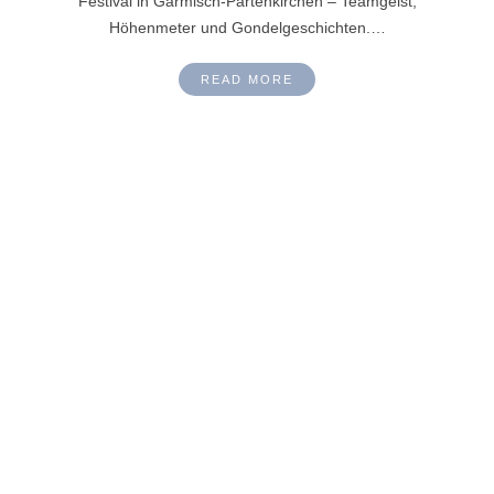
Festival in Garmisch-Partenkirchen – Teamgeist,
Höhenmeter und Gondelgeschichten.…
READ MORE