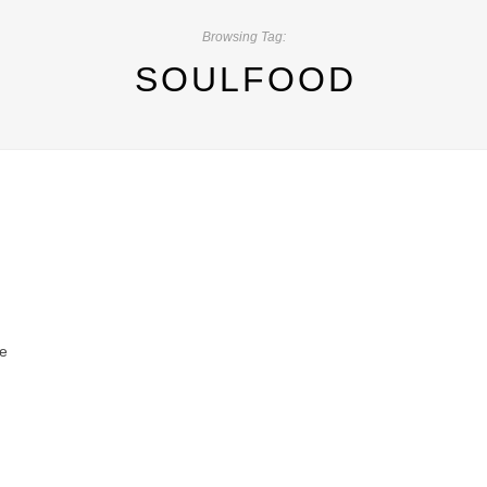
Browsing Tag:
SOULFOOD
te