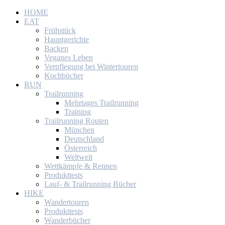
HOME
EAT
Frühstück
Hauptgerichte
Backen
Veganes Leben
Verpflegung bei Wintertouren
Kochbücher
RUN
Trailrunning
Mehrtages Trailrunning
Training
Trailrunning Routen
München
Deutschland
Österreich
Weltweit
Wettkämpfe & Rennen
Produkttests
Lauf- & Trailrunning Bücher
HIKE
Wandertouren
Produkttests
Wanderbücher