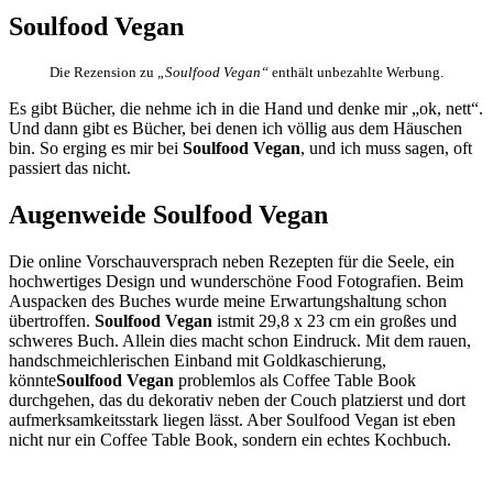
Soulfood Vegan
Die Rezension zu
„Soulfood Vegan“
enthält unbezahlte Werbung.
Es gibt Bücher, die nehme ich in die Hand und denke mir „ok, nett“.
Und dann gibt es Bücher, bei denen ich völlig aus dem Häuschen
bin. So erging es mir bei
Soulfood Vegan
, und ich muss sagen, oft
passiert das nicht.
Augenweide Soulfood Vegan
Die online Vorschau
versprach neben Rezepten für die Seele, ein
hochwertiges Design und wunderschöne Food Fotografien. Beim
Auspacken des Buches wurde meine Erwartungshaltung schon
übertroffen.
Soulfood Vegan
ist
mit 29,8 x 23 cm ein großes und
schweres Buch. Allein dies macht schon Eindruck. Mit dem rauen,
handschmeichlerischen Einband mit Goldkaschierung,
könnte
Soulfood Vegan
problemlos als Coffee Table Book
durchgehen, das du dekorativ neben der Couch platzierst und dort
aufmerksamkeitsstark liegen lässt. Aber Soulfood Vegan ist eben
nicht nur ein Coffee Table Book, sondern ein echtes Kochbuch.