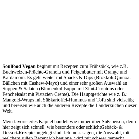
Soulfood Vegan
beginnt mit Rezepten zum Frühstück, wie z.B.
Buchweizen-Früchte-Granola und Feigenbutter mit Orange und
Kardamom. Es geht weiter mit Snacks & Dips (Brokkoli-Quinoa-
Bällchen mit Cashew-Mayo) und einer sehr großen Auswahl an
Suppen & Salaten (Blumenkohlsuppe mit Zimt-Croutons oder
Fenchelsalat mit Pistazien-Creme). Die Hauptgerichte wie z. B.:
Mangold-Wraps mit Süßkartoffel-Hummus und Tofu sind vielseitig
und bereisen wie auch die anderen Rezepte die Länderküchen dieser
Welt.
Mein favorisiertes Kapitel handelt wie immer über Süßspeisen, denn
hier zeigt sich schnell, wie besonders oder schlicht
Gebäck- &
Dessert-Rezepte angelegt sind. Ich muss sagen, die Auswahl, mit
welchem süßen Rezept ich beginne, wird mir schwer gemacht.