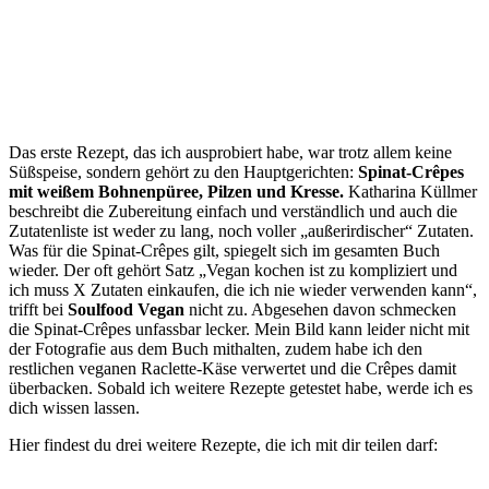
Das erste Rezept, das ich ausprobiert habe, war trotz allem keine
Süßspeise, sondern gehört zu den Hauptgerichten:
Spinat-Crêpes
mit weißem Bohnenpüree, Pilzen und Kresse.
Katharina Küllmer
beschreibt die Zubereitung einfach und verständlich und auch die
Zutatenliste ist weder zu lang, noch voller „außerirdischer“ Zutaten.
Was für die Spinat-Crêpes gilt, spiegelt sich im gesamten Buch
wieder. Der oft gehört Satz „Vegan kochen ist zu kompliziert und
ich muss X Zutaten einkaufen, die ich nie wieder verwenden kann“,
trifft bei
Soulfood Vegan
nicht zu. Abgesehen davon schmecken
die Spinat-Crêpes unfassbar lecker. Mein Bild kann leider nicht mit
der Fotografie aus dem Buch mithalten, zudem habe ich den
restlichen veganen Raclette-Käse verwertet und die Crêpes damit
überbacken. Sobald ich weitere Rezepte getestet habe, werde ich es
dich wissen lassen.
Hier findest du drei weitere Rezepte, die ich mit dir teilen darf: