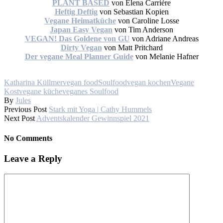
PLANT BASED
von Elena Carrière
Heftig Deftig
von Sebastian Kopien
Vegane Heimatküche
von Caroline Losse
Japan Easy Vegan
von Tim Anderson
VEGAN! Das Goldene von GU
von Adriane Andreas
Dirty Vegan
von Matt Pritchard
Der vegane Meal Planner Guide
von Melanie Hafner
Katharina Küllmervegan food
Soulfood
vegan kochen
Vegane
Kost
vegane küche
veganes Soulfood
By
Jules
Previous Post
Stark mit Yoga | Cathy Hummels
Next Post
Adventskalender Gewinnspiel 2021
No Comments
Leave a Reply