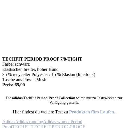
TECHFIT PERIOD PROOF 7/8-TIGHT
Farbe: schwarz
Elastischer, breiter, hoher Bund
85 % recycelter Polyester / 15 % Elastan (Interlock)
Tasche aus Power-Mesh
Preis: 65,00
Die
adidas
TechFit Period-Proof Collection
wurde mir zu Testzwecken zur
Verfügung gestellt.
Hier findest du weitere Test zu
Produkten fürs Laufen.
Adidas
Adidas running
Adidas women
Period
Proof
TECHFIT
TECHFIT PERIOD-PROOF