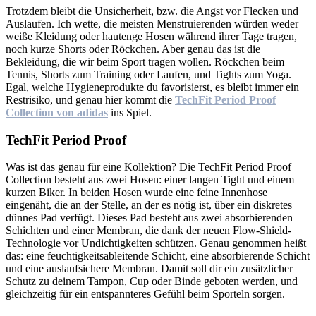
Trotzdem bleibt die Unsicherheit, bzw. die Angst vor Flecken und
Auslaufen. Ich wette, die meisten Menstruierenden würden weder
weiße Kleidung oder hautenge Hosen während ihrer Tage tragen,
noch kurze Shorts oder Röckchen. Aber genau das ist die
Bekleidung, die wir beim Sport tragen wollen. Röckchen beim
Tennis, Shorts zum Training oder Laufen, und Tights zum Yoga.
Egal, welche Hygieneprodukte du favorisierst, es bleibt immer ein
Restrisiko, und genau hier kommt die
TechFit Period Proof
Collection von adidas
ins Spiel.
TechFit Period Proof
Was ist das genau für eine Kollektion? Die TechFit Period Proof
Collection besteht aus zwei Hosen: einer langen Tight und einem
kurzen Biker. In beiden Hosen wurde eine feine Innenhose
eingenäht, die an der Stelle, an der es nötig ist, über ein diskretes
dünnes Pad verfügt. Dieses Pad besteht aus zwei absorbierenden
Schichten und einer Membran, die dank der neuen Flow-Shield-
Technologie vor Undichtigkeiten schützen. Genau genommen heißt
das: eine feuchtigkeitsableitende Schicht, eine absorbierende Schicht
und eine auslaufsichere Membran. Damit soll dir ein zusätzlicher
Schutz zu deinem Tampon, Cup oder Binde geboten werden, und
gleichzeitig für ein entspannteres Gefühl beim Sporteln sorgen.