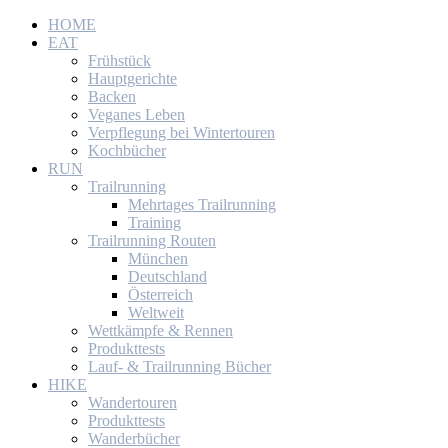
HOME
EAT
Frühstück
Hauptgerichte
Backen
Veganes Leben
Verpflegung bei Wintertouren
Kochbücher
RUN
Trailrunning
Mehrtages Trailrunning
Training
Trailrunning Routen
München
Deutschland
Österreich
Weltweit
Wettkämpfe & Rennen
Produkttests
Lauf- & Trailrunning Bücher
HIKE
Wandertouren
Produkttests
Wanderbücher