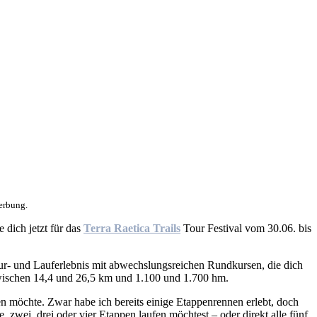
erbung.
dich jetzt für das
Terra Raetica Trails
Tour Festival vom 30.06. bis
r- und Lauferlebnis mit abwechslungsreichen Rundkursen, die dich
zwischen 14,4 und 26,5 km und 1.100 und 1.700 hm.
n möchte. Zwar habe ich bereits einige Etappenrennen erlebt, doch
e, zwei, drei oder vier Etappen laufen möchtest – oder direkt alle fünf.