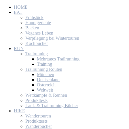
HOME
EAT
Frühstück
Hauptgerichte
Backen
Veganes Leben
Verpflegung bei Wintertouren
Kochbücher
RUN
Trailrunning
Mehrtages Trailrunning
Training
Trailrunning Routen
München
Deutschland
Österreich
Weltweit
Wettkämpfe & Rennen
Produkttests
Lauf- & Trailrunning Bücher
HIKE
Wandertouren
Produkttests
Wanderbücher