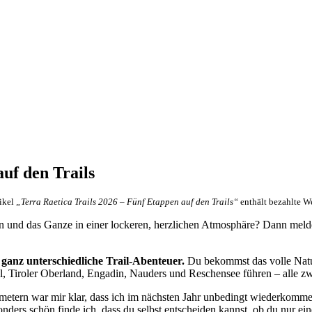
uf den Trails
tikel
„Terra Raetica Trails 2026 – Fünf Etappen auf den Trails“
enthält bezahlte W
n und das Ganze in einer lockeren, herzlichen Atmosphäre? Dann melde 
ganz unterschiedliche Trail-Abenteuer.
Du bekommst das volle Natu
al, Tiroler Oberland, Engadin, Nauders und Reschensee führen – alle 
metern war mir klar, dass ich im nächsten Jahr unbedingt wiederkomme
onders schön finde ich, dass du selbst entscheiden kannst, ob du nur ein