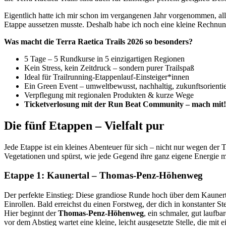
Eigentlich hatte ich mir schon im vergangenen Jahr vorgenommen, alle
Etappe aussetzen musste. Deshalb habe ich noch eine kleine Rechnung 
Was macht die Terra Raetica Trails 2026 so besonders?
5 Tage – 5 Rundkurse in 5 einzigartigen Regionen
Kein Stress, kein Zeitdruck – sondern purer Trailspaß
Ideal für Trailrunning-Etappenlauf-Einsteiger*innen
Ein Green Event – umweltbewusst, nachhaltig, zukunftsorientie
Verpflegung mit regionalen Produkten & kurze Wege
Ticketverlosung mit der Run Beat Community – mach mit!
Die fünf Etappen – Vielfalt pur
Jede Etappe ist ein kleines Abenteuer für sich – nicht nur wegen der 
Vegetationen und spürst, wie jede Gegend ihre ganz eigene Energie mi
Etappe 1: Kaunertal – Thomas-Penz-Höhenweg
Der perfekte Einstieg: Diese grandiose Runde hoch über dem Kaunertal 
Einrollen. Bald erreichst du einen Forstweg, der dich in konstanter St
Hier beginnt der
Thomas-Penz-Höhenweg
, ein schmaler, gut laufb
vor dem Abstieg wartet eine kleine, leicht ausgesetzte Stelle, die mit 