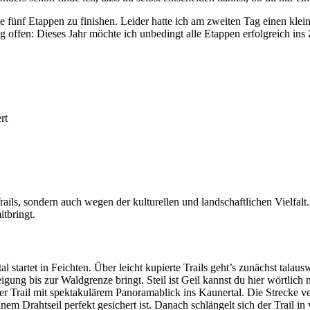
 fünf Etappen zu finishen. Leider hatte ich am zweiten Tag einen kleine
offen: Dieses Jahr möchte ich unbedingt alle Etappen erfolgreich ins 
rt
Trails, sondern auch wegen der kulturellen und landschaftlichen Vielfal
tbringt.
startet in Feichten. Über leicht kupierte Trails geht’s zunächst talaus
eigung bis zur Waldgrenze bringt. Steil ist Geil kannst du hier wörtlich
arer Trail mit spektakulärem Panoramablick ins Kaunertal. Die Strecke v
einem Drahtseil perfekt gesichert ist. Danach schlängelt sich der Trail i