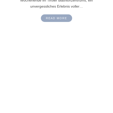
Wochenende im Tiroler Biathlonzentrums, ein
unvergessliches Erlebnis voller…
READ MORE