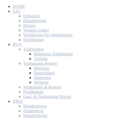
HOME
EAT
Frühstück
Hauptgerichte
Backen
Veganes Leben
Verpflegung bei Wintertouren
Kochbücher
RUN
Trailrunning
Mehrtages Trailrunning
Training
Trailrunning Routen
München
Deutschland
Österreich
Weltweit
Wettkämpfe & Rennen
Produkttests
Lauf- & Trailrunning Bücher
HIKE
Wandertouren
Produkttests
Wanderbücher