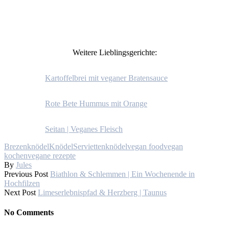
Weitere Lieblingsgerichte:
Kartoffelbrei mit veganer Bratensauce
Rote Bete Hummus mit Orange
Seitan | Veganes Fleisch
Brezenknödel
Knödel
Serviettenknödel
vegan food
vegan
kochen
vegane rezepte
By
Jules
Previous Post
Biathlon & Schlemmen | Ein Wochenende in
Hochfilzen
Next Post
Limeserlebnispfad & Herzberg | Taunus
No Comments