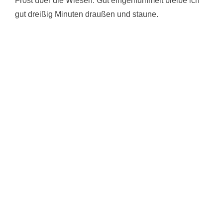
Frost über die Wiesen. Gut eingemummelt bleibe ich
gut dreißig Minuten draußen und staune.