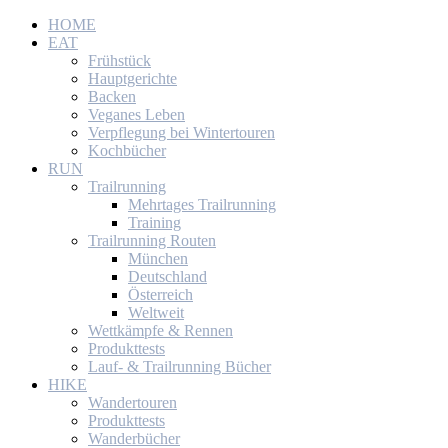
HOME
EAT
Frühstück
Hauptgerichte
Backen
Veganes Leben
Verpflegung bei Wintertouren
Kochbücher
RUN
Trailrunning
Mehrtages Trailrunning
Training
Trailrunning Routen
München
Deutschland
Österreich
Weltweit
Wettkämpfe & Rennen
Produkttests
Lauf- & Trailrunning Bücher
HIKE
Wandertouren
Produkttests
Wanderbücher