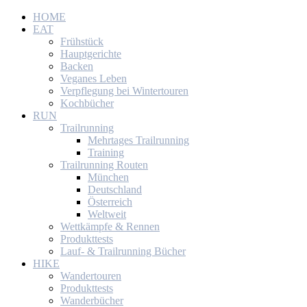
HOME
EAT
Frühstück
Hauptgerichte
Backen
Veganes Leben
Verpflegung bei Wintertouren
Kochbücher
RUN
Trailrunning
Mehrtages Trailrunning
Training
Trailrunning Routen
München
Deutschland
Österreich
Weltweit
Wettkämpfe & Rennen
Produkttests
Lauf- & Trailrunning Bücher
HIKE
Wandertouren
Produkttests
Wanderbücher