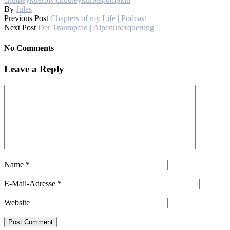
By
Jules
Previous Post
Chapters of my Life | Podcast
Next Post
Der Traumpfad | Alpenüberquerung
No Comments
Leave a Reply
Name
*
E-Mail-Adresse
*
Website