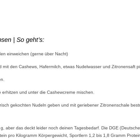
sen | So geht’s:
en einweichen (gerne über Nacht)
 mit den Cashews, Hafermilch, etwas Nudelwasser und Zitronensaft pü
en.
le erhitzen und unter die Cashewcreme mischen.
isch gekochten Nudeln geben und mit geriebener Zitronenschale best
g, aber das deckt leider noch deinen Tagesbedarf. Die DGE (Deutsche 
in pro Kilogramm Körpergewicht, Sportlern 1,2 bis 1,8 Gramm Protei