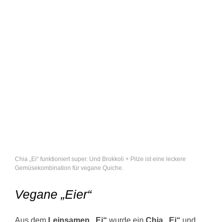
Chia „Ei“ funktioniert super. Und Brokkoli + Pilze ist eine leckere
Gemüsekombination für vegane Quiche.
Vegane „Eier“
Aus dem
Leinsamen „Ei“
wurde ein
Chia „Ei“
und