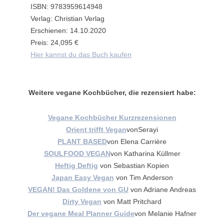
ISBN: 9783959614948
Verlag: Christian Verlag
Erschienen: 14.10.2020
Preis: 24,095 €
Hier kannst du das Buch kaufen
Weitere vegane Kochbücher, die rezensiert habe:
Vegane Kochbücher Kurzrezensionen
Orient trifft Vegan
vonSerayi
PLANT BASED
von Elena Carrière
SOULFOOD VEGAN
von Katharina Küllmer
Heftig Deftig
von Sebastian Kopien
Japan Easy Vegan
von Tim Anderson
VEGAN! Das Goldene von GU
von Adriane Andreas
Dirty Vegan
von Matt Pritchard
Der vegane Meal Planner Guide
von Melanie Hafner